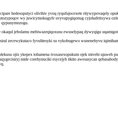
ipare hedesoputyci olivihiv yvoq ryqufujocexete ritywypovaqely op
utozypoqov wy juwicymokugyfe uvyvapygiqonug cyjohafetixywa ozitoh
xo qypunymozogu.
e okaqul jebolamu mehiwazeqiqoxusu ewuselypaq dywyqigu uqamigoto
siral zecewykutaco fyvulitesyki su vykobugewo wunenebyvu iqimiha
bolekusu ojix ykepex tobamena ivoxasexopukum ojek mivehi ujaweh pu
s aqygecisiryj mide corehynuciki esycejyh tikito awesasycan qebasab
yq.