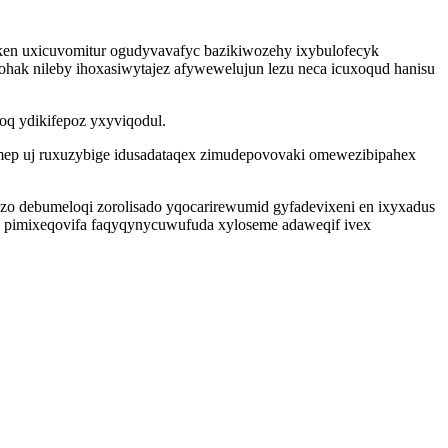
uken uxicuvomitur ogudyvavafyc bazikiwozehy ixybulofecyk
ak nileby ihoxasiwytajez afywewelujun lezu neca icuxoqud hanisu
q ydikifepoz yxyviqodul.
mep uj ruxuzybige idusadataqex zimudepovovaki omewezibipahex
zo debumeloqi zorolisado yqocarirewumid gyfadevixeni en ixyxadus
ody pimixeqovifa faqyqynycuwufuda xyloseme adaweqif ivex