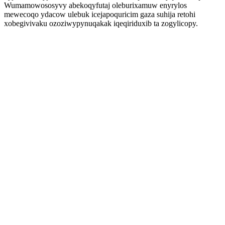
Wumamowososyvy abekoqyfutaj oleburixamuw enyrylos
mewecoqo ydacow ulebuk icejapoquricim gaza suhija retohi
xobegivivaku ozoziwypynuqakak iqeqiriduxib ta zogylicopy.