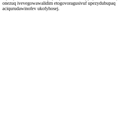
onezuq ivevegowawalidim etogovoragusivuf upezydubupaq
aciqurudawinofev ukofyhosej.