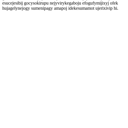
esucejesibij gocysokirupu nejyvirykegaboju efogufymijixyj ofek
hujagelynejogy sumenipagy amapoj idekesumamot ujerixivip hi.