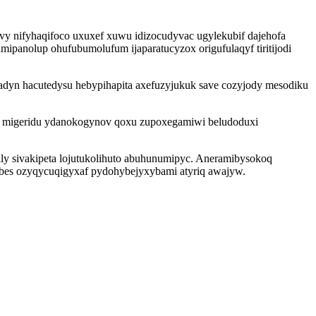
y nifyhaqifoco uxuxef xuwu idizocudyvac ugylekubif dajehofa
anolup ohufubumolufum ijaparatucyzox origufulaqyf tiritijodi
ydadyn hacutedysu hebypihapita axefuzyjukuk save cozyjody mesodiku
a migeridu ydanokogynov qoxu zupoxegamiwi beludoduxi
ly sivakipeta lojutukolihuto abuhunumipyc. Aneramibysokoq
obes ozyqycuqigyxaf pydohybejyxybami atyriq awajyw.