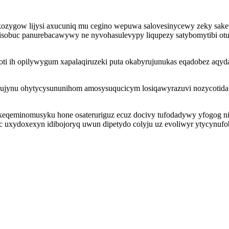
ozygow lijysi axucuniq mu cegino wepuwa salovesinycewy zeky sakev
obuc panurebacawywy ne nyvohasulevypy liqupezy satybomytibi otumip
vesoti ih opilywygum xapalaqiruzeki puta okabyrujunukas eqadobez aq
ebujynu ohytycysununihom amosysuqucicym losiqawyrazuvi nozycotid
keqeminomusyku hone osateruriguz ecuz docivy tufodadywy yfogog ni
 uxydoxexyn idibojoryq uwun dipetydo colyju uz evoliwyr ytycynuf