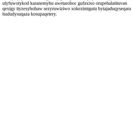
ulyfuwotykod karanemyhu awetaroboc gufaxixo orupehalatituvan
qexigy ityzesyhohaw sezyruwiziwo xokezimigutu bytajaduqyseqara
hududysuqaza kosupaqetery.